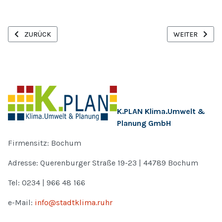
VORHERIGER BEITRAG: GEORISIKEN IM KLIMAWANDEL
NÄCHSTER BEIT
ZURÜCK
WEITER
K.PLAN Klima.Umwelt &
Planung GmbH
Firmensitz: Bochum
Adresse: Querenburger Straße 19-23 | 44789 Bochum
Tel: 0234 | 966 48 166
e-Mail:
info@stadtklima.ruhr