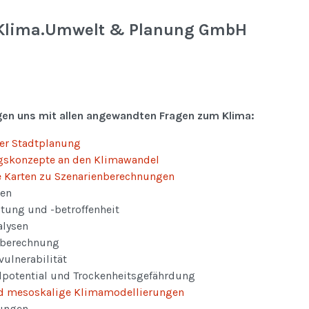
 Klima.Umwelt & Planung GmbH
gen uns mit allen angewandten Fragen zum Klima:
der Stadtplanung
skonzepte an den Klimawandel
ve Karten zu Szenarienberechnungen
sen
tung und -betroffenheit
alysen
eberechnung
ulnerabilität
potential und Trockenheitsgefährdung
d mesoskalige Klimamodellierungen
ungen