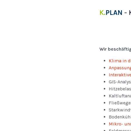
K.
PLAN
-
Wir beschäfti
Klima in 
Anpassung
Interakti
GIS-Analy
Hitzebelas
Kaltluftan
Fließweg
Starkwindv
Bodenkühl
Mikro- un
Feldmess