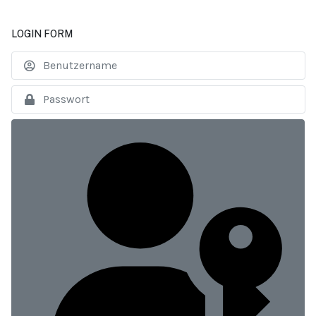
LOGIN FORM
B
An